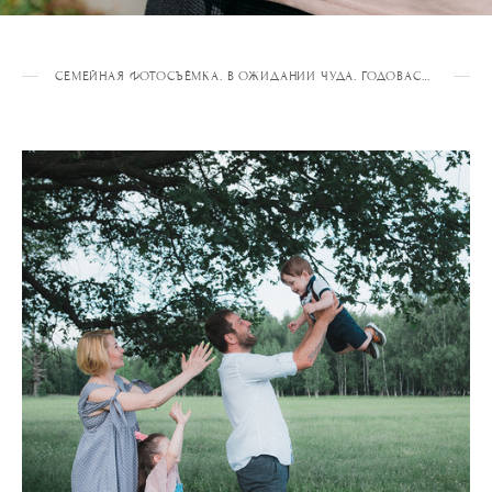
СЕМЕЙНАЯ ФОТОСЪЁМКА. В ОЖИДАНИИ ЧУДА. ГОДОВАСИЕ. ДЕТСКИЙ ДР. КРЕЩЕНИЕ